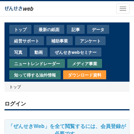
メ
イ
Toggl
ン
navig
コ
ン
トップ
最新の紙面
記事
データ
テ
ン
経営サポート
補助事業
アンケート
ツ
に
写真
動画
ぜんせきwebセミナー
移
動
ニュートレンドレーダー
メディア事業
知って得する油外情報
ダウンロード資料
トップ
ログイン
「ぜんせきWeb」を全て閲覧するには、会員登録が
必要です。