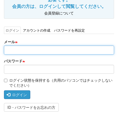
会員の方は、ログインして閲覧してください。
会員登録について
ログイン
(ア
アカウントの作成
パスワードを再設定
プ
ク
ラ
テ
メール
イ
ィ
マ
ブ
リ
な
ー
タ
タ
パスワード
ブ)
ブ
ログイン状態を保持する（共用のパソコンではチェックしない
でください）
ログイン
ID・パスワードをお忘れの方