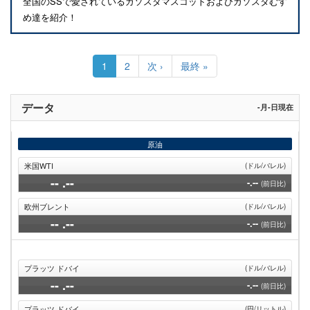
全国のSSで愛されているガソスタマスコットおよびガソスタむす
め達を紹介！
ペ
ー
カ
1
Page
2
次
次 ›
最
最終 »
ジ
レ
ペ
終
送
ン
ー
ペ
り
ト
ジ
ー
データ
-月-日現在
ペ
ジ
ー
ジ
原油
米国WTI
(ドル/バレル)
--
.--
-.--
(前日比)
欧州ブレント
(ドル/バレル)
--
.--
-.--
(前日比)
プラッツ ドバイ
(ドル/バレル)
--
.--
-.--
(前日比)
プラッツ ドバイ
(円/リットル)