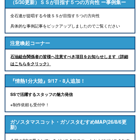
（5/30更新）ＳＳが目指す５つの方向性 ー事例集ー
全石連が提唱する今後ＳＳが目指す５つの方向性
具体的な事例記事をピックアップしましたのでご覧ください
注意喚起コーナー
石油組合関係者の皆様へ注意すべき項目をお知らせします（詳細
はこちらをクリック）
『情熱1分大陸』9/17・8人追加！
SSで活躍するスタッフの魅力発信
※制作依頼も受付中！
ガソスタマスコット・ガソスタむすめMAP(26/8/6更
新)