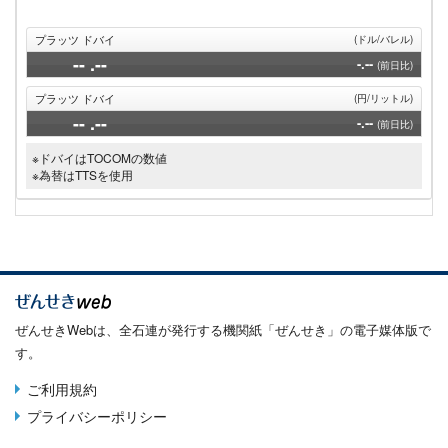
プラッツ ドバイ
(ドル/バレル)
--
.--
-.--
(前日比)
プラッツ ドバイ
(円/リットル)
--
.--
-.--
(前日比)
※ドバイはTOCOMの数値
※為替はTTSを使用
ぜんせきWebは、全石連が発行する機関紙「ぜんせき」の電子媒体版で
す。
ご利用規約
Terms
プライバシーポリシー
menu