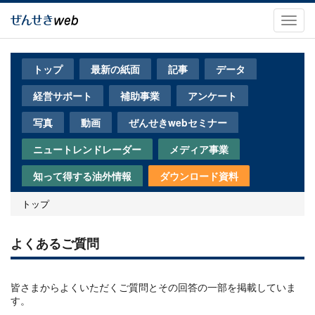
メ
イ
Toggl
ン
navig
コ
ン
トップ
最新の紙面
記事
データ
テ
ン
経営サポート
補助事業
アンケート
ツ
に
写真
動画
ぜんせきwebセミナー
移
動
ニュートレンドレーダー
メディア事業
知って得する油外情報
ダウンロード資料
トップ
よくあるご質問
皆さまからよくいただくご質問とその回答の一部を掲載していま
す。