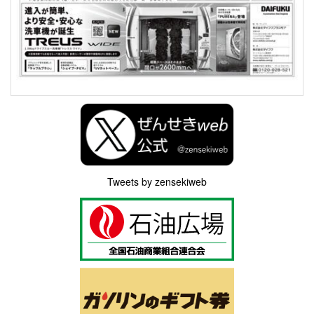
Tweets by zensekiweb