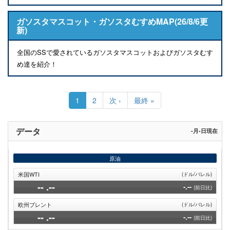
ガソスタマスコット・ガソスタむすめMAP(26/8/6更
新)
全国のSSで愛されているガソスタマスコットおよびガソスタむす
め達を紹介！
ペ
ー
カ
1
Page
2
次
次 ›
最
最終 »
ジ
レ
ペ
終
送
ン
ー
ペ
り
ト
ジ
ー
データ
-月-日現在
ペ
ジ
ー
ジ
原油
米国WTI
(ドル/バレル)
--
.--
-.--
(前日比)
欧州ブレント
(ドル/バレル)
--
.--
-.--
(前日比)