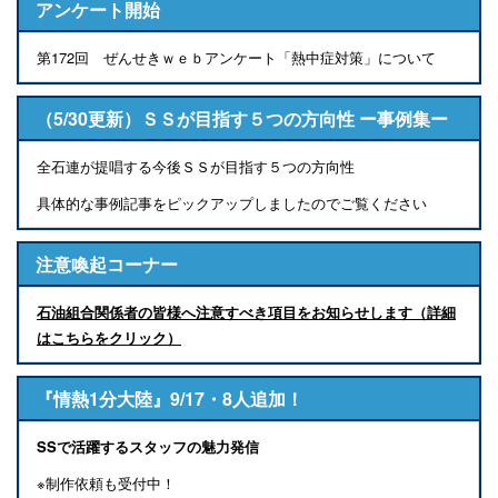
アンケート開始
第172回 ぜんせきｗｅｂアンケート「熱中症対策」について
（5/30更新）ＳＳが目指す５つの方向性 ー事例集ー
全石連が提唱する今後ＳＳが目指す５つの方向性
具体的な事例記事をピックアップしましたのでご覧ください
注意喚起コーナー
石油組合関係者の皆様へ注意すべき項目をお知らせします（詳細
はこちらをクリック）
『情熱1分大陸』9/17・8人追加！
SSで活躍するスタッフの魅力発信
※制作依頼も受付中！