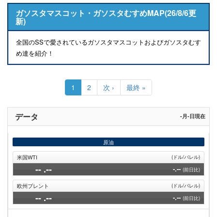
ガソスタマスコット・ガソスタむすめMAP(26/8/6更
新)
全国のSSで愛されているガソスタマスコットおよびガソスタむす
め達を紹介！
ペ
ー
カ
1
Page
2
次
次 ›
最
最終 »
ジ
レ
ペ
終
送
ン
ー
ペ
り
ト
ジ
ー
データ
-月-日現在
ペ
ジ
ー
ジ
原油
米国WTI
(ドル/バレル)
--
.--
-.--
(前日比)
欧州ブレント
(ドル/バレル)
--
.--
-.--
(前日比)