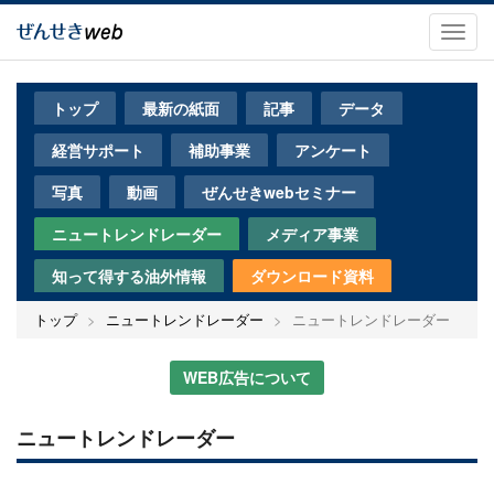
メ
イ
Toggl
ン
navig
コ
ン
トップ
最新の紙面
記事
データ
テ
ン
経営サポート
補助事業
アンケート
ツ
に
写真
動画
ぜんせきwebセミナー
移
動
ニュートレンドレーダー
メディア事業
知って得する油外情報
ダウンロード資料
トップ
ニュートレンドレーダー
ニュートレンドレーダー
WEB広告について
ニュートレンドレーダー