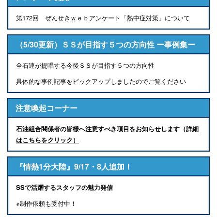
第172回 ぜんせきｗｅｂアンケート「熱中症対策」について
（5/30更新）ＳＳが目指す５つの方向性 ー事例集ー
全石連が提唱する今後ＳＳが目指す５つの方向性
具体的な事例記事をピックアップしましたのでご覧ください
注意喚起コーナー
石油組合関係者の皆様へ注意すべき項目をお知らせします（詳細
はこちらをクリック）
『情熱1分大陸』9/17・8人追加！
SSで活躍するスタッフの魅力発信
※制作依頼も受付中！