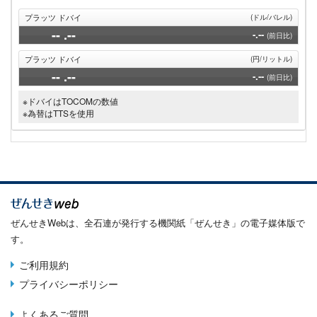
プラッツ ドバイ
(ドル/バレル)
--
.--
-.--
(前日比)
プラッツ ドバイ
(円/リットル)
--
.--
-.--
(前日比)
※ドバイはTOCOMの数値
※為替はTTSを使用
ぜんせきWebは、全石連が発行する機関紙「ぜんせき」の電子媒体版で
す。
ご利用規約
Terms
プライバシーポリシー
menu
よくあるご質問