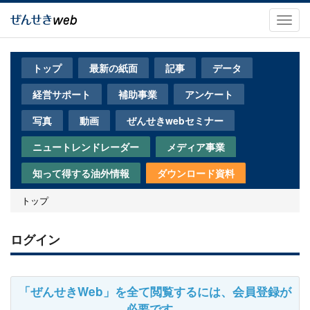
メ
イ
Toggl
ン
navig
コ
ン
トップ
最新の紙面
記事
データ
テ
ン
経営サポート
補助事業
アンケート
ツ
に
写真
動画
ぜんせきwebセミナー
移
動
ニュートレンドレーダー
メディア事業
知って得する油外情報
ダウンロード資料
トップ
ログイン
「ぜんせきWeb」を全て閲覧するには、会員登録が
必要です。