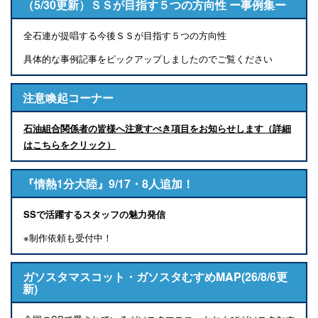
（5/30更新）ＳＳが目指す５つの方向性 ー事例集ー
全石連が提唱する今後ＳＳが目指す５つの方向性
具体的な事例記事をピックアップしましたのでご覧ください
注意喚起コーナー
石油組合関係者の皆様へ注意すべき項目をお知らせします（詳細
はこちらをクリック）
『情熱1分大陸』9/17・8人追加！
SSで活躍するスタッフの魅力発信
※制作依頼も受付中！
ガソスタマスコット・ガソスタむすめMAP(26/8/6更
新)