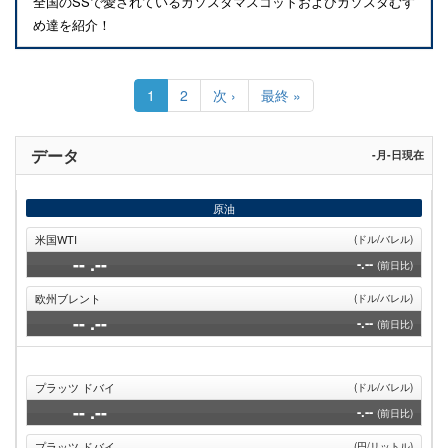
全国のSSで愛されているガソスタマスコットおよびガソスタむす
め達を紹介！
ペ
ー
カ
1
Page
2
次
次 ›
最
最終 »
ジ
レ
ペ
終
送
ン
ー
ペ
り
ト
ジ
ー
データ
-月-日現在
ペ
ジ
ー
ジ
原油
米国WTI
(ドル/バレル)
--
.--
-.--
(前日比)
欧州ブレント
(ドル/バレル)
--
.--
-.--
(前日比)
プラッツ ドバイ
(ドル/バレル)
--
.--
-.--
(前日比)
プラッツ ドバイ
(円/リットル)