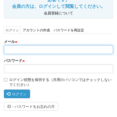
会員の方は、ログインして閲覧してください。
会員登録について
ログイン
(ア
アカウントの作成
パスワードを再設定
プ
ク
ラ
テ
メール
イ
ィ
マ
ブ
リ
な
ー
タ
タ
パスワード
ブ)
ブ
ログイン状態を保持する（共用のパソコンではチェックしない
でください）
ログイン
ID・パスワードをお忘れの方