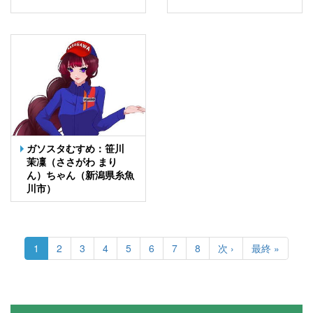
ガソスタむすめ：笹川
茉凜（ささがわ まり
ん）ちゃん（新潟県糸魚
川市）
ペ
ー
カ
1
Page
2
Page
3
Page
4
Page
5
Page
6
Page
7
Page
8
次
次 ›
最
最終 »
ジ
レ
ペ
終
送
ン
ー
ペ
り
ト
ジ
ー
ペ
ジ