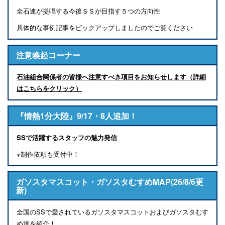
全石連が提唱する今後ＳＳが目指す５つの方向性
具体的な事例記事をピックアップしましたのでご覧ください
注意喚起コーナー
石油組合関係者の皆様へ注意すべき項目をお知らせします（詳細
はこちらをクリック）
『情熱1分大陸』9/17・8人追加！
SSで活躍するスタッフの魅力発信
※制作依頼も受付中！
ガソスタマスコット・ガソスタむすめMAP(26/8/6更
新)
全国のSSで愛されているガソスタマスコットおよびガソスタむす
め達を紹介！