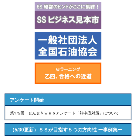
アンケート開始
第172回 ぜんせきｗｅｂアンケート「熱中症対策」について
（5/30更新）ＳＳが目指す５つの方向性 ー事例集ー