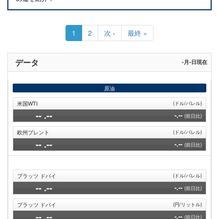
ペ
ー
カ
1
Page
2
次
次 ›
最
最終 »
ジ
レ
ペ
終
送
ン
ー
ペ
り
ト
ジ
ー
データ
-月-日現在
ペ
ジ
ー
ジ
原油
米国WTI
(ドル/バレル)
--
.--
-.--
(前日比)
欧州ブレント
(ドル/バレル)
--
.--
-.--
(前日比)
プラッツ ドバイ
(ドル/バレル)
--
.--
-.--
(前日比)
プラッツ ドバイ
(円/リットル)
--
.--
-.--
(前日比)