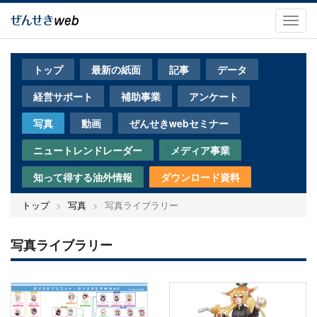
メ
イ
Toggl
ン
navig
コ
ン
トップ
最新の紙面
記事
データ
テ
ン
経営サポート
補助事業
アンケート
ツ
に
写真
動画
ぜんせきwebセミナー
移
動
ニュートレンドレーダー
メディア事業
知って得する油外情報
ダウンロード資料
トップ
写真
写真ライブラリー
写真ライブラリー