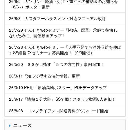
26/8/5 ガソリン・軽油・灯油・重油への補助金のお知らせ
（8/6~）ポスター更新
26/8/3 カスタマーハラスメント対応マニュアル改訂
25/7/29 ぜんせきwebセミナー「M&A、廃業、承継で後悔し
ないために」開催動画アップ！
26/7/28 ぜんせきwebセミナー「人手不足でも油外収益を伸ば
すSS経営DXセミナー」募集開始！（9/3開催）
26/5/30 ＳＳが目指す「５つの方向性」事例追加！
26/3/11『知って得する油外情報』更新
26/3/10 PR用「原油高騰ポスター」PDFデータアップ
25/9/17『情熱１分大陸』SSで働くスタッフ動画8人追加！
25/8/28 コンプライアンス関連資料ダウンロード開始
ニュース