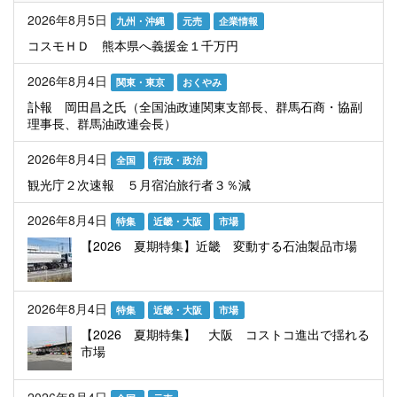
2026年8月5日
九州・沖縄
元売
企業情報
コスモＨＤ 熊本県へ義援金１千万円
2026年8月4日
関東・東京
おくやみ
訃報 岡田昌之氏（全国油政連関東支部長、群馬石商・協副
理事長、群馬油政連会長）
2026年8月4日
全国
行政・政治
観光庁２次速報 ５月宿泊旅行者３％減
2026年8月4日
特集
近畿・大阪
市場
【2026 夏期特集】近畿 変動する石油製品市場
2026年8月4日
特集
近畿・大阪
市場
【2026 夏期特集】 大阪 コストコ進出で揺れる
市場