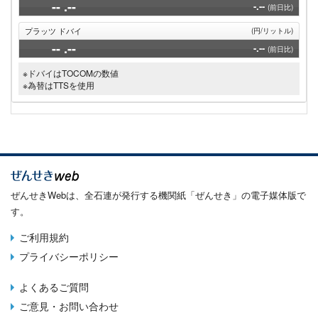
--
.--
-.--
(前日比)
プラッツ ドバイ
(円/リットル)
--
.--
-.--
(前日比)
※ドバイはTOCOMの数値
※為替はTTSを使用
ぜんせきWebは、全石連が発行する機関紙「ぜんせき」の電子媒体版で
す。
ご利用規約
Terms
プライバシーポリシー
menu
よくあるご質問
Footer
ご意見・お問い合わせ
menu