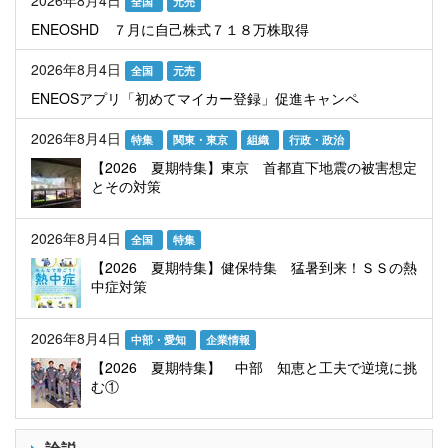
2026年8月4日
全国
元売
ENEOSHD ７月に自己株式７１８万株取得
2026年8月4日
全国
元売
ENEOSアプリ「初めてマイカー登録」促進キャンペ
2026年8月4日
特集
関東・東京
組織
行政・政治
【2026 夏期特集】東京 首都直下地震の被害想定
とその対策
2026年8月4日
全国
特集
【2026 夏期特集】健保特集 猛暑到来！ＳＳの熱
中症対策
2026年8月4日
中部・愛知
企業情報
【2026 夏期特集】 中部 知恵と工夫で逆境に挑
む①