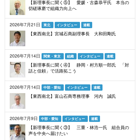
【新理事長に聞く⑤】 愛媛・古森恭平氏 本当の
切磋琢磨で組織力向上へ
2026年7月21日
東北
インタビュー
連載
【東西南北】宮城石商副理事長 大和田剛氏
2026年7月14日
関東・東京
組織
インタビュー
連載
【新理事長に聞く④】 静岡・村方順一郎氏 「対
話と信頼」で活路拓こう
2026年7月14日
中部・愛知
インタビュー
連載
【東西南北】富山石商専務理事 河内 誠氏
2026年7月9日
中部・愛知
インタビュー
連載
【新理事長に聞く③】 三重・林浩一氏 組合員の
声を中央へ届けたい