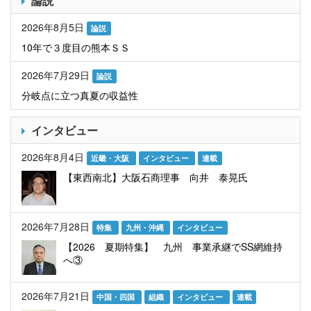
論説
2026年8月5日
論説
10年で３度目の熊本ＳＳ
2026年7月29日
論説
分岐点に立つ真夏の収益性
インタビュー
2026年8月4日
近畿・大阪
インタビュー
連載
【東西南北】大阪石商理事 向井 泰晃氏
2026年7月28日
特集
九州・沖縄
インタビュー
【2026 夏期特集】 九州 事業承継でSS網維持
へ③
2026年7月21日
中国・四国
組織
インタビュー
連載