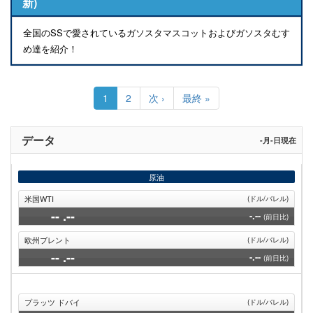
新)
全国のSSで愛されているガソスタマスコットおよびガソスタむす
め達を紹介！
ペ
ー
カ
1
Page
2
次
次 ›
最
最終 »
ジ
レ
ペ
終
送
ン
ー
ペ
り
ト
ジ
ー
データ
-月-日現在
ペ
ジ
ー
ジ
原油
米国WTI
(ドル/バレル)
--
.--
-.--
(前日比)
欧州ブレント
(ドル/バレル)
--
.--
-.--
(前日比)
プラッツ ドバイ
(ドル/バレル)