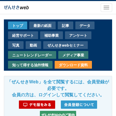
メ
イ
Toggl
ン
navig
コ
ン
トップ
最新の紙面
記事
データ
テ
ン
経営サポート
補助事業
アンケート
ツ
に
写真
動画
ぜんせきwebセミナー
移
動
ニュートレンドレーダー
メディア事業
知って得する油外情報
ダウンロード資料
「ぜんせきWeb」を全て閲覧するには、会員登録が
必要です。
会員の方は、ログインして閲覧してください。