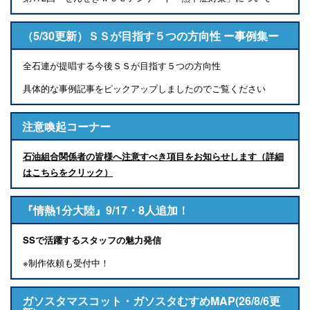
（5/30更新）ＳＳが目指す５つの方向性 ー事例集ー
全石連が提唱する今後ＳＳが目指す５つの方向性
具体的な事例記事をピックアップしましたのでご覧ください
注意喚起コーナー
石油組合関係者の皆様へ注意すべき項目をお知らせします（詳細
はこちらをクリック）
『情熱1分大陸』9/17・8人追加！
SSで活躍するスタッフの魅力発信
※制作依頼も受付中！
ガソスタマスコット・ガソスタむすめMAP(26/8/6更