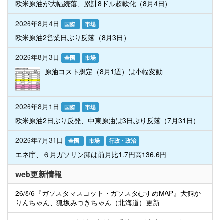
欧米原油が大幅続落、累計8ドル超軟化（8月4日）
2026年8月4日
国際
市場
欧米原油2営業日ぶり反落（8月3日）
2026年8月3日
全国
市場
原油コスト想定（8月1週）は小幅変動
2026年8月1日
国際
市場
欧米原油2日ぶり反発、中東原油は3日ぶり反落（7月31日）
2026年7月31日
全国
市場
行政・政治
エネ庁、６月ガソリン卸は前月比1.7円高136.6円
web更新情報
26/8/6『ガソスタマスコット・ガソスタむすめMAP』犬飼か
りんちゃん、狐坂みつきちゃん（北海道）更新