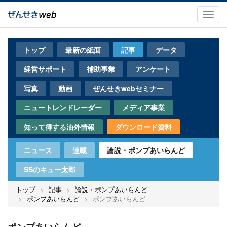
メ
イ
Toggl
ン
navig
コ
ン
トップ
最新の紙面
記事
データ
テ
ン
経営サポート
補助事業
アンケート
ツ
に
写真
動画
ぜんせきwebセミナー
移
動
ニュートレンドレーダー
メディア事業
知って得する油外情報
ダウンロード資料
ニュース
連載
論説・ポンプあいらんど
SSのキュー太郎
トップ
記事
論説・ポンプあいらんど
ポンプあいらんど
ポンプあいらんど