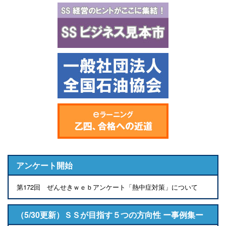
アンケート開始
第172回 ぜんせきｗｅｂアンケート「熱中症対策」について
（5/30更新）ＳＳが目指す５つの方向性 ー事例集ー