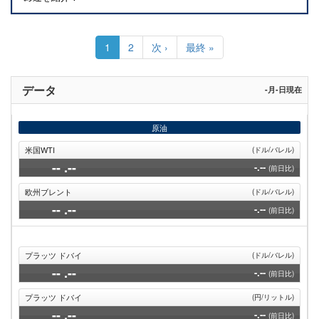
ペ
ー
カ
1
Page
2
次
次 ›
最
最終 »
ジ
レ
ペ
終
送
ン
ー
ペ
り
ト
ジ
ー
データ
-月-日現在
ペ
ジ
ー
ジ
原油
米国WTI
(ドル/バレル)
--
.--
-.--
(前日比)
欧州ブレント
(ドル/バレル)
--
.--
-.--
(前日比)
プラッツ ドバイ
(ドル/バレル)
--
.--
-.--
(前日比)
プラッツ ドバイ
(円/リットル)
--
.--
-.--
(前日比)