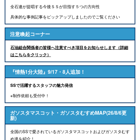
全石連が提唱する今後ＳＳが目指す５つの方向性
具体的な事例記事をピックアップしましたのでご覧ください
注意喚起コーナー
石油組合関係者の皆様へ注意すべき項目をお知らせします（詳細
はこちらをクリック）
『情熱1分大陸』9/17・8人追加！
SSで活躍するスタッフの魅力発信
※制作依頼も受付中！
ガソスタマスコット・ガソスタむすめMAP(26/8/6更
新)
全国のSSで愛されているガソスタマスコットおよびガソスタむす
め達を紹介！