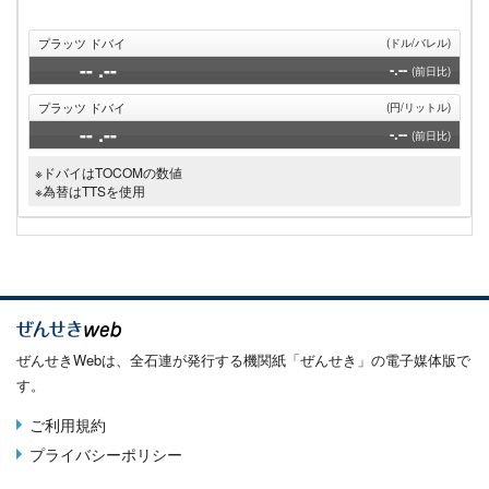
プラッツ ドバイ
(ドル/バレル)
--
.--
-.--
(前日比)
プラッツ ドバイ
(円/リットル)
--
.--
-.--
(前日比)
※ドバイはTOCOMの数値
※為替はTTSを使用
ぜんせきWebは、全石連が発行する機関紙「ぜんせき」の電子媒体版で
す。
ご利用規約
Terms
プライバシーポリシー
menu