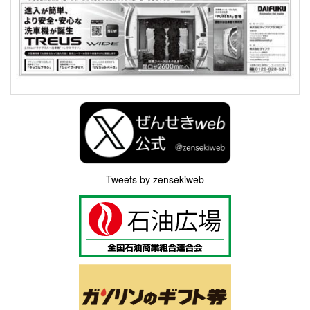
Tweets by zensekiweb