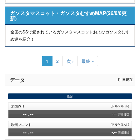
ガソスタマスコット・ガソスタむすめMAP(26/8/6更
新)
全国のSSで愛されているガソスタマスコットおよびガソスタむす
め達を紹介！
ペ
ー
カ
1
Page
2
次
次 ›
最
最終 »
ジ
レ
ペ
終
送
ン
ー
ペ
り
ト
ジ
ー
データ
-月-日現在
ペ
ジ
ー
ジ
原油
米国WTI
(ドル/バレル)
--
.--
-.--
(前日比)
欧州ブレント
(ドル/バレル)
--
.--
-.--
(前日比)