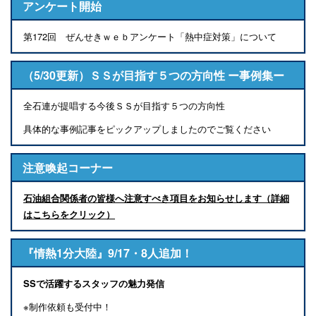
アンケート開始
第172回 ぜんせきｗｅｂアンケート「熱中症対策」について
（5/30更新）ＳＳが目指す５つの方向性 ー事例集ー
全石連が提唱する今後ＳＳが目指す５つの方向性
具体的な事例記事をピックアップしましたのでご覧ください
注意喚起コーナー
石油組合関係者の皆様へ注意すべき項目をお知らせします（詳細
はこちらをクリック）
『情熱1分大陸』9/17・8人追加！
SSで活躍するスタッフの魅力発信
※制作依頼も受付中！