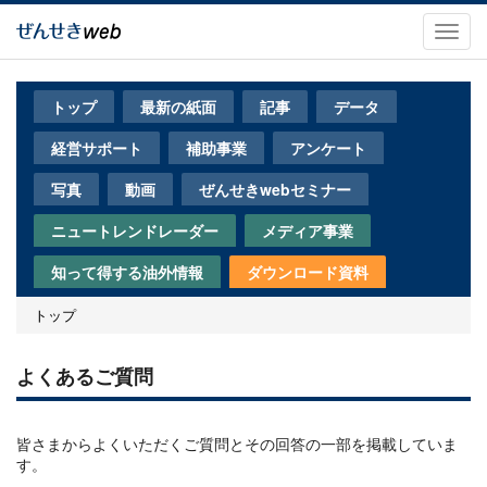
メ
イ
Toggl
ン
navig
コ
ン
トップ
最新の紙面
記事
データ
テ
ン
経営サポート
補助事業
アンケート
ツ
に
写真
動画
ぜんせきwebセミナー
移
動
ニュートレンドレーダー
メディア事業
知って得する油外情報
ダウンロード資料
トップ
よくあるご質問
皆さまからよくいただくご質問とその回答の一部を掲載していま
す。