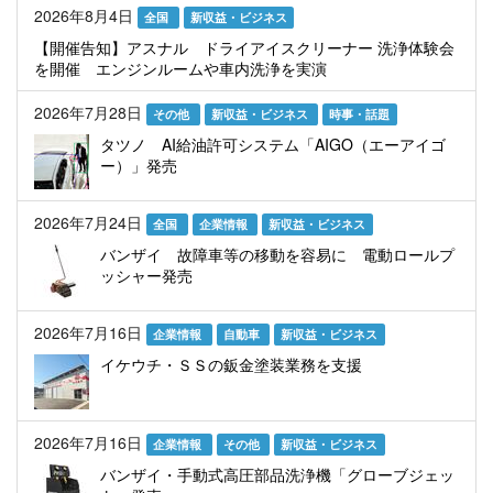
2026年8月4日
全国
新収益・ビジネス
【開催告知】アスナル ドライアイスクリーナー 洗浄体験会
を開催 エンジンルームや車内洗浄を実演
2026年7月28日
その他
新収益・ビジネス
時事・話題
タツノ AI給油許可システム「AIGO（エーアイゴ
ー）」発売
2026年7月24日
全国
企業情報
新収益・ビジネス
バンザイ 故障車等の移動を容易に 電動ロールプ
ッシャー発売
2026年7月16日
企業情報
自動車
新収益・ビジネス
イケウチ・ＳＳの鈑金塗装業務を支援
2026年7月16日
企業情報
その他
新収益・ビジネス
バンザイ・手動式高圧部品洗浄機「グローブジェッ