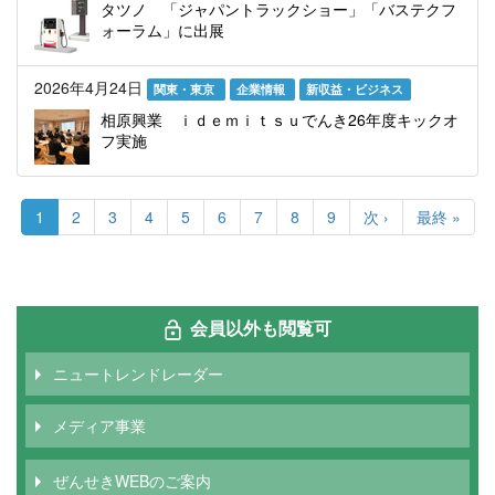
タツノ 「ジャパントラックショー」「バステクフ
ォーラム」に出展
2026年4月24日
関東・東京
企業情報
新収益・ビジネス
相原興業 ｉｄｅｍｉｔｓｕでんき26年度キックオ
フ実施
ペ
ー
カ
1
Page
2
Page
3
Page
4
Page
5
Page
6
Page
7
Page
8
Page
9
次
次 ›
最
最終 »
ジ
レ
ペ
終
送
ン
ー
ペ
り
ト
ジ
ー
ペ
ジ
ー
会員以外も閲覧可
ジ
ニュートレンドレーダー
メディア事業
ぜんせきWEBのご案内