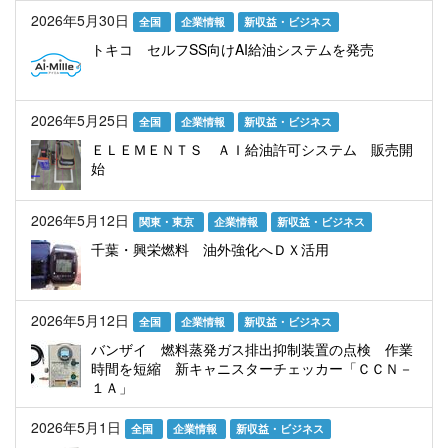
2026年5月30日
全国
企業情報
新収益・ビジネス
トキコ セルフSS向けAI給油システムを発売
2026年5月25日
全国
企業情報
新収益・ビジネス
ＥＬＥＭＥＮＴＳ ＡＩ給油許可システム 販売開
始
2026年5月12日
関東・東京
企業情報
新収益・ビジネス
千葉・興栄燃料 油外強化へＤＸ活用
2026年5月12日
全国
企業情報
新収益・ビジネス
バンザイ 燃料蒸発ガス排出抑制装置の点検 作業
時間を短縮 新キャニスターチェッカー「ＣＣＮ－
１Ａ」
2026年5月1日
全国
企業情報
新収益・ビジネス