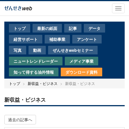
メ
イ
Toggl
ン
navig
コ
ン
トップ
最新の紙面
記事
データ
テ
ン
経営サポート
補助事業
アンケート
ツ
に
写真
動画
ぜんせきwebセミナー
移
動
ニュートレンドレーダー
メディア事業
知って得する油外情報
ダウンロード資料
トップ
新収益・ビジネス
新収益・ビジネス
新収益・ビジネス
過去の記事へ