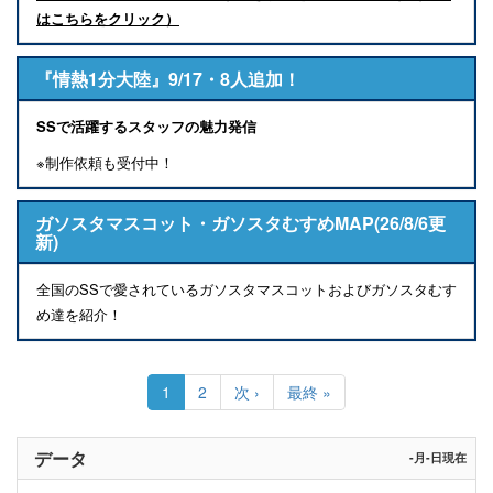
はこちらをクリック）
『情熱1分大陸』9/17・8人追加！
SSで活躍するスタッフの魅力発信
※制作依頼も受付中！
ガソスタマスコット・ガソスタむすめMAP(26/8/6更
新)
全国のSSで愛されているガソスタマスコットおよびガソスタむす
め達を紹介！
ペ
ー
カ
1
Page
2
次
次 ›
最
最終 »
ジ
レ
ペ
終
送
ン
ー
ペ
り
ト
ジ
ー
データ
-月-日現在
ペ
ジ