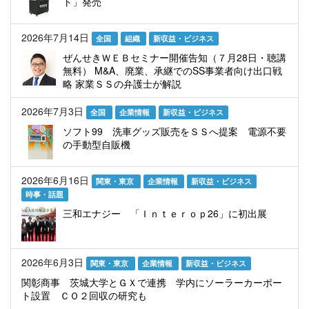
ト」発売
2026年7月14日
全国
組織
新収益・ビジネス
ぜんせきＷＥＢセミナー開催告知（７月28日・聴講
無料） M&A、廃業、承継でのSS事業者向け出口戦
略 家業ＳＳの弁護士が解説
2026年7月3日
全国
企業情報
新収益・ビジネス
ソフト99 洗車グッズ販売をＳＳへ提案 電源不要
の手動型自販機
2026年6月16日
関東・東京
企業情報
新収益・ビジネス
時事・話題
三和エナジー 「Ｉｎｔｅｒｏｐ26」に初出展
2026年6月3日
関東・東京
企業情報
新収益・ビジネス
関彰商事 茨城大学とＧＸで連携 学内にソーラーカーポー
ト設置 ＣＯ２回収の研究も