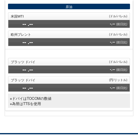
ー
ジ
原油
米国WTI
(ドル/バレル)
--
.--
-.--
(前日比)
欧州ブレント
(ドル/バレル)
--
.--
-.--
(前日比)
プラッツ ドバイ
(ドル/バレル)
--
.--
-.--
(前日比)
プラッツ ドバイ
(円/リットル)
--
.--
-.--
(前日比)
※ドバイはTOCOMの数値
※為替はTTSを使用