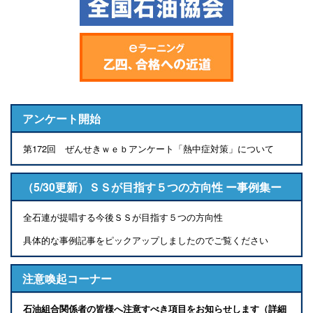
アンケート開始
第172回 ぜんせきｗｅｂアンケート「熱中症対策」について
（5/30更新）ＳＳが目指す５つの方向性 ー事例集ー
全石連が提唱する今後ＳＳが目指す５つの方向性
具体的な事例記事をピックアップしましたのでご覧ください
注意喚起コーナー
石油組合関係者の皆様へ注意すべき項目をお知らせします（詳細