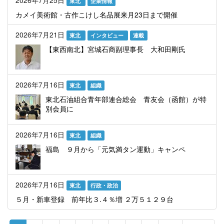
2026年7月25日
東北
企業情報
カメイ美術館・古作こけし名品展来月23日まで開催
2026年7月21日
東北
インタビュー
連載
【東西南北】宮城石商副理事長 大和田剛氏
2026年7月16日
東北
組織
東北石油組合青年部連合総会 青友会（函館）が特
別会員に
2026年7月16日
東北
組織
福島 ９月から「元気満タン運動」キャンペ
2026年7月16日
東北
行政・政治
５月・新車登録 前年比３.４％増 ２万５１２９台
ペ