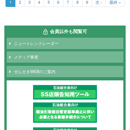
ー
カ
1
Page
2
Page
3
Page
4
Page
5
Page
6
Page
7
Page
8
Page
9
次
次 ›
最
最終 »
ジ
レ
ペ
終
送
ン
ー
ペ
り
ト
ジ
ー
ペ
ジ
ー
会員以外も閲覧可
ジ
ニュートレンドレーダー
メディア事業
ぜんせきWEBのご案内