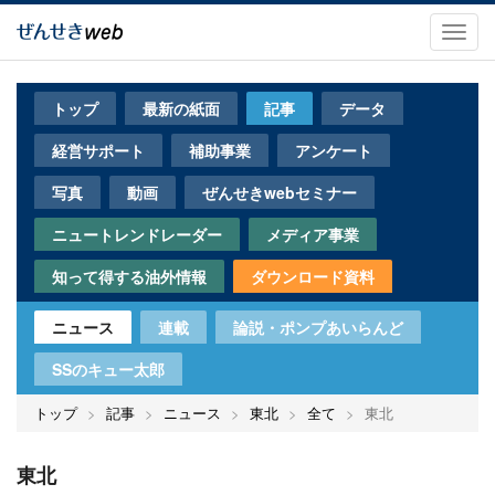
メ
イ
Toggl
ン
navig
コ
ン
トップ
最新の紙面
記事
データ
テ
ン
経営サポート
補助事業
アンケート
ツ
に
写真
動画
ぜんせきwebセミナー
移
動
ニュートレンドレーダー
メディア事業
知って得する油外情報
ダウンロード資料
ニュース
連載
論説・ポンプあいらんど
SSのキュー太郎
トップ
記事
ニュース
東北
全て
東北
東北