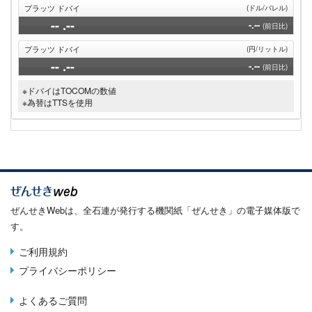
プラッツ ドバイ
(ドル/バレル)
--
.--
-.--
(前日比)
プラッツ ドバイ
(円/リットル)
--
.--
-.--
(前日比)
※ドバイはTOCOMの数値
※為替はTTSを使用
ぜんせきWebは、全石連が発行する機関紙「ぜんせき」の電子媒体版で
す。
ご利用規約
Terms
プライバシーポリシー
menu
よくあるご質問