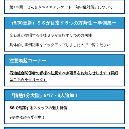
第172回 ぜんせきｗｅｂアンケート「熱中症対策」について
（5/30更新）ＳＳが目指す５つの方向性 ー事例集ー
全石連が提唱する今後ＳＳが目指す５つの方向性
具体的な事例記事をピックアップしましたのでご覧ください
注意喚起コーナー
石油組合関係者の皆様へ注意すべき項目をお知らせします（詳細
はこちらをクリック）
『情熱1分大陸』9/17・8人追加！
SSで活躍するスタッフの魅力発信
※制作依頼も受付中！