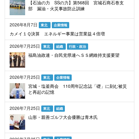
【石油の力 SSの力】第568回 宮城石商石巻支
部 漏油・火災事故防止訓練
2026年8月7日
東北
企業情報
カメイ１Ｑ決算 エネルギー事業は営業益４倍増
2026年7月25日
東北
組織
行政・政治
福島油政連・自民党県連へＳＳ網維持支援要望
2026年7月25日
東北
企業情報
宮城・塩釜商会 110周年記念誌「礎」に刻む被災
と再起の記憶
2026年7月25日
東北
組織
山形・親善ゴルフ大会優勝は青木氏