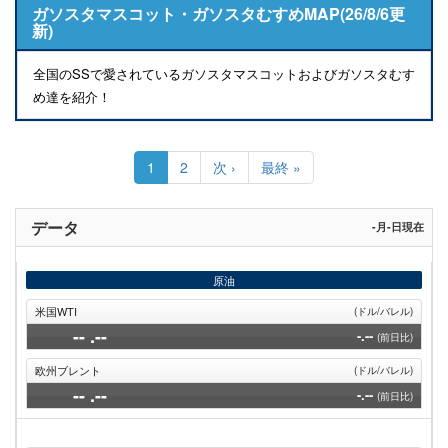
ガソスタマスコット・ガソスタむすめMAP(26/8/6更
新)
全国のSSで愛されているガソスタマスコットおよびガソスタむす
め達を紹介！
ペ
ー
カ
1
Page
2
次
次 ›
最
最終 »
ジ
レ
ペ
終
送
ン
ー
ペ
り
ト
ジ
ー
データ
-月-日現在
ペ
ジ
ー
ジ
原油
米国WTI
(ドル/バレル)
--
.--
-.--
(前日比)
欧州ブレント
(ドル/バレル)
--
.--
-.--
(前日比)