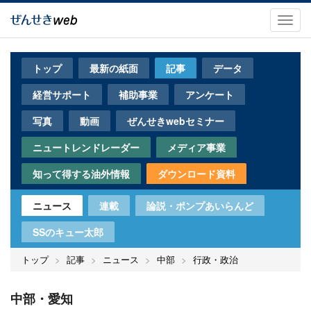
メ
イ
Toggl
ン
navig
コ
ン
トップ
最新の紙面
記事
データ
テ
ン
経営サポート
補助事業
アンケート
ツ
に
写真
動画
ぜんせきwebセミナー
移
動
ニュートレンドレーダー
メディア事業
知って得する油外情報
ダウンロード資料
ニュース
連載
論説・ポンプあいらんど
SSのキュー太郎
トップ
記事
ニュース
中部
行政・政治
中部・愛知