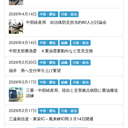
2026年4月14日
中部・愛知
行政・政治
中部経産局 自治体防災担当約80人が討論会
2026年4月14日
中部・愛知
組織
行政・政治
中部支部農漁委 Ａ重油需要動向など意見交換
2026年2月20日
中部・愛知
組織
行政・政治
福井 県へ交付率引上げ要望
2026年2月17日
中部・愛知
組織
行政・政治
三重・中部経産局、陸自と災害拠点病院に重油搬送
訓練
2026年2月17日
中部・愛知
行政・政治
三遠南信道・東栄IC～鳳来峡IC間３月14日開通