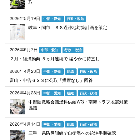
取
2026年5月19日
中部・愛知
行政・政治
岐阜・関市 ＳＳ過疎地対策計画を策定
2026年5月7日
中部・愛知
行政・政治
２月・経済動向 ５ヵ月連続で 緩やかに持直し
2026年4月23日
中部・愛知
組織
行政・政治
富山・申告６ＳＳに公取「措置なし」回答
2026年4月23日
中部・愛知
組織
行政・政治
中部圏戦略会議燃料供給WG・南海トラフ地震対策
協議
2026年4月14日
中部・愛知
組織
行政・政治
三重 県防災訓練で自衛艦への給油手順確認