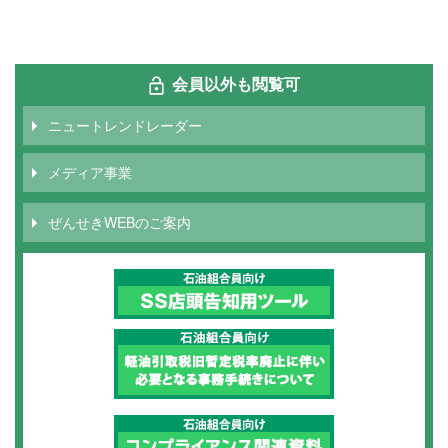
ジ
レ
ペ
終
送
ン
ー
ペ
り
ト
ジ
ー
ペ
ジ
ー
会員以外も閲覧可
ジ
ニュートレンドレーダー
メディア事業
ぜんせきWEBのご案内