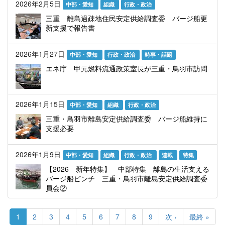
2026年2月5日
中部・愛知
組織
行政・政治
三重 離島過疎地住民安定供給調査委 バージ船更
新支援で報告書
2026年1月27日
中部・愛知
行政・政治
時事・話題
エネ庁 甲元燃料流通政策室長が三重・鳥羽市訪問
2026年1月15日
中部・愛知
組織
行政・政治
三重・鳥羽市離島安定供給調査委 バージ船維持に
支援必要
2026年1月9日
中部・愛知
組織
行政・政治
連載
特集
【2026 新年特集】 中部特集 離島の生活支える
バージ船ピンチ 三重・鳥羽市離島安定供給調査委
員会②
ペ
ー
カ
1
Page
2
Page
3
Page
4
Page
5
Page
6
Page
7
Page
8
Page
9
次
次 ›
最
最終 »