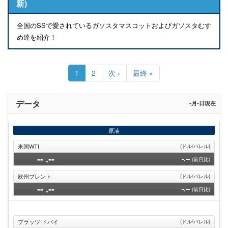
新)
全国のSSで愛されているガソスタマスコットおよびガソスタむす
め達を紹介！
ペ
ー
カ
1
Page
2
次
次 ›
最
最終 »
ジ
レ
ペ
終
送
ン
ー
ペ
り
ト
ジ
ー
データ
-月-日現在
ペ
ジ
ー
ジ
原油
米国WTI
(ドル/バレル)
--
.--
-.--
(前日比)
欧州ブレント
(ドル/バレル)
--
.--
-.--
(前日比)
プラッツ ドバイ
(ドル/バレル)