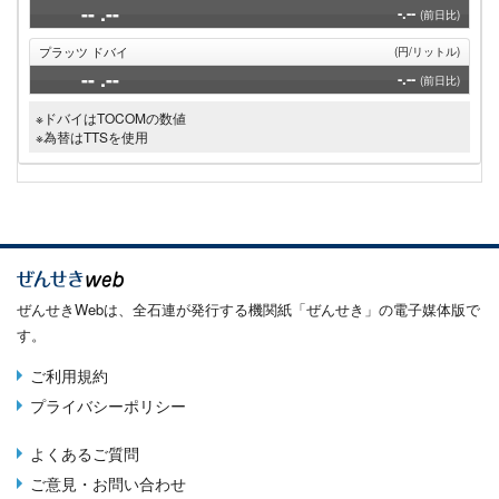
--
.--
-.--
(前日比)
プラッツ ドバイ
(円/リットル)
--
.--
-.--
(前日比)
※ドバイはTOCOMの数値
※為替はTTSを使用
ぜんせきWebは、全石連が発行する機関紙「ぜんせき」の電子媒体版で
す。
ご利用規約
Terms
プライバシーポリシー
menu
よくあるご質問
Footer
ご意見・お問い合わせ
menu