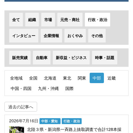
全て
組織
市場
元売・商社
行政・政治
インタビュー
企業情報
おくやみ
その他
販売実績
自動車
新収益・ビジネス
時事・話題
全地域
全国
北海道
東北
関東
中部
近畿
中国・四国
九州・沖縄
国際
過去の記事へ
2026年7月16日
中部・愛知
行政・政治
北陸３県・新潟県一斉路上抜取調査で合計128本採