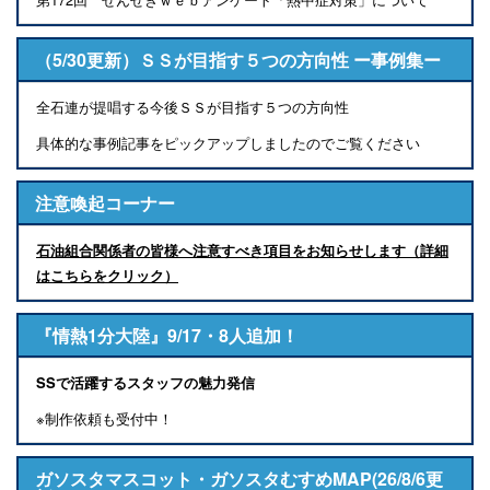
（5/30更新）ＳＳが目指す５つの方向性 ー事例集ー
全石連が提唱する今後ＳＳが目指す５つの方向性
具体的な事例記事をピックアップしましたのでご覧ください
注意喚起コーナー
石油組合関係者の皆様へ注意すべき項目をお知らせします（詳細
はこちらをクリック）
『情熱1分大陸』9/17・8人追加！
SSで活躍するスタッフの魅力発信
※制作依頼も受付中！
ガソスタマスコット・ガソスタむすめMAP(26/8/6更