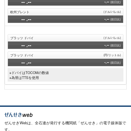
--
.--
-.--
(前日比)
欧州ブレント
(ドル/バレル)
--
.--
-.--
(前日比)
プラッツ ドバイ
(ドル/バレル)
--
.--
-.--
(前日比)
プラッツ ドバイ
(円/リットル)
--
.--
-.--
(前日比)
※ドバイはTOCOMの数値
※為替はTTSを使用
ぜんせきWebは、全石連が発行する機関紙「ぜんせき」の電子媒体版で
す。