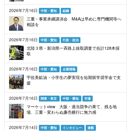
2026年7月16日
中部・愛知
組織
三重・事業承継講演会 M&Aは早めに専門機関等へ
相談を
2026年7月16日
中部・愛知
行政・政治
北陸３県・新潟県一斉路上抜取調査で合計128本採
取
2026年7月16日
中部・愛知
企業情報
宇佐美鉱油・小学生の夢実現を短期留学奨学金で支
援
2026年7月16日
関東・東京
中部・愛知
市場
マーケットview 大阪・過当競争の果て、残る地
場、三重・変わらぬ廉売横行に無力感
2026年7月14日
中部・愛知
インタビュー
連載