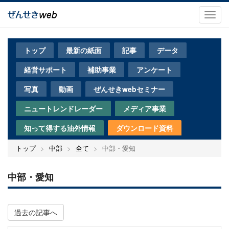
メ
イ
Toggl
ン
navig
コ
ン
トップ
最新の紙面
記事
データ
テ
ン
経営サポート
補助事業
アンケート
ツ
に
写真
動画
ぜんせきwebセミナー
移
動
ニュートレンドレーダー
メディア事業
知って得する油外情報
ダウンロード資料
トップ
中部
全て
中部・愛知
中部・愛知
過去の記事へ