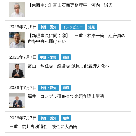
【東西南北】富山石商専務理事 河内 誠氏
2026年7月9日
中部・愛知
インタビュー
連載
【新理事長に聞く③】 三重・林浩一氏 組合員の
声を中央へ届けたい
2026年7月7日
中部・愛知
組織
富山 常任委、経営委 減員し配置弾力化へ
2026年7月7日
中部・愛知
組織
福井 コンプラ研修会で光照弁護士講演
2026年7月7日
中部・愛知
組織
三重 前川専務退任、後任に大西氏