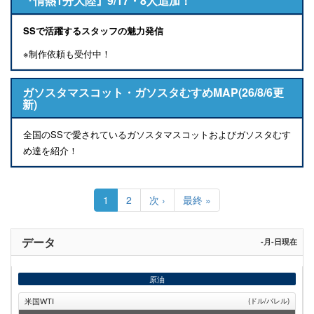
『情熱1分大陸』9/17・8人追加！
SSで活躍するスタッフの魅力発信
※制作依頼も受付中！
ガソスタマスコット・ガソスタむすめMAP(26/8/6更
新)
全国のSSで愛されているガソスタマスコットおよびガソスタむす
め達を紹介！
ペ
ー
カ
1
Page
2
次
次 ›
最
最終 »
ジ
レ
ペ
終
送
ン
ー
ペ
り
ト
ジ
ー
データ
-月-日現在
ペ
ジ
ー
ジ
原油
米国WTI
(ドル/バレル)