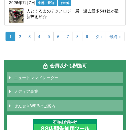
2026年7月7日
中部・愛知
その他
人とくるまのテクノロジー展 過去最多541社が最
新技術紹介
ペ
ー
カ
1
Page
2
Page
3
Page
4
Page
5
Page
6
Page
7
Page
8
Page
9
次
次 ›
最
最終 »
ジ
レ
ペ
終
送
ン
ー
ペ
り
ト
ジ
ー
ペ
ジ
ー
会員以外も閲覧可
ジ
ニュートレンドレーダー
メディア事業
ぜんせきWEBのご案内