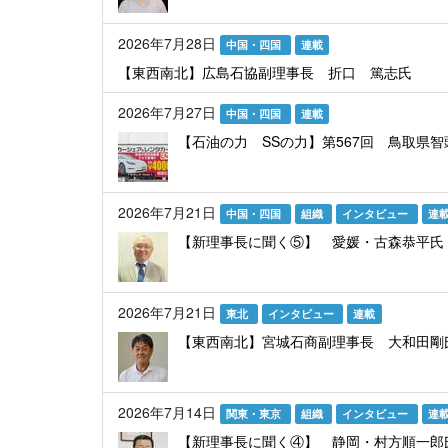
2026年7月28日
中国・四国
連載
【東西南北】広島石協副理事長 折口 篤志氏
2026年7月27日
中国・四国
連載
【石油の力 SSの力】第567回 鳥取県
2026年7月21日
中国・四国
組織
インタビュー
連
【新理事長に聞く⑤】 愛媛・古森恭平氏
2026年7月21日
東北
インタビュー
連載
【東西南北】宮城石商副理事長 大和田剛
2026年7月14日
関東・東京
組織
インタビュー
連
【新理事長に聞く④】 静岡・村方順一郎