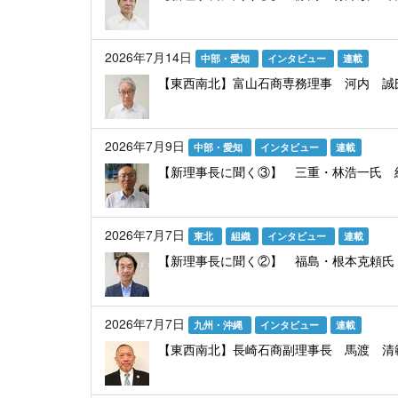
2026年7月14日
中部・愛知
インタビュー
連載
【東西南北】富山石商専務理事 河内 
2026年7月9日
中部・愛知
インタビュー
連載
【新理事長に聞く③】 三重・林浩一氏 
2026年7月7日
東北
組織
インタビュー
連載
【新理事長に聞く②】 福島・根本克頼氏
2026年7月7日
九州・沖縄
インタビュー
連載
【東西南北】長崎石商副理事長 馬渡 清