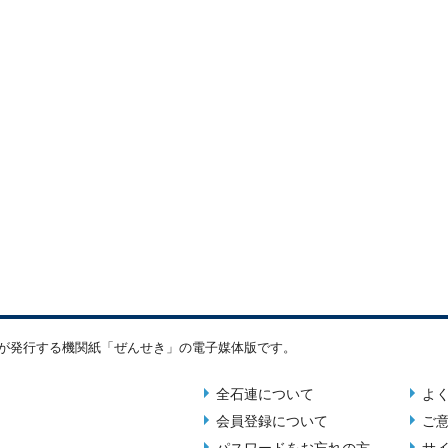
連が発行する機関紙「ぜんせき」の電子媒体版です。
全石連について
よ
About
Foot
会員登録について
ご
menu
men
パスワードをお忘れの方
サ