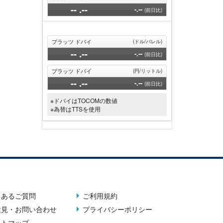
--
.--
-.--
(前日比)
プラッツ ドバイ
(ドル/バレル)
--
.--
-.--
(前日比)
プラッツ ドバイ
(円/リットル)
--
.--
-.--
(前日比)
※ドバイはTOCOMの数値
※為替はTTSを使用
くあるご質問
ご利用規約
er
Terms
意見・お問い合わせ
プライバシーポリシー
u
menu
イトマップ