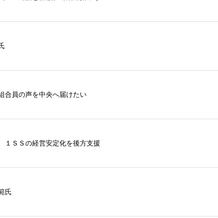
誠氏
組合員の声を中央へ届けたい
 １ＳＳの経営安定化を後方支援
範氏