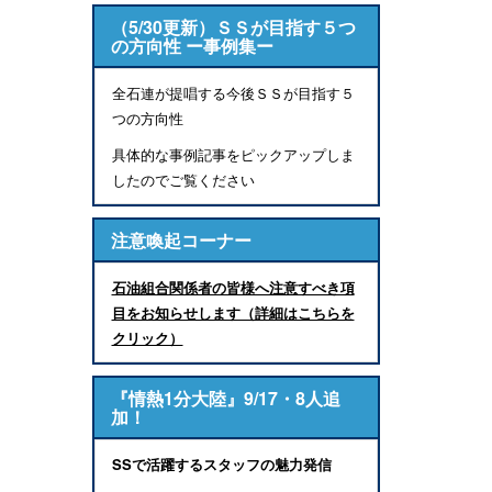
（5/30更新）ＳＳが目指す５つ
の方向性 ー事例集ー
全石連が提唱する今後ＳＳが目指す５
つの方向性
具体的な事例記事をピックアップしま
したのでご覧ください
注意喚起コーナー
石油組合関係者の皆様へ注意すべき項
目をお知らせします（詳細はこちらを
クリック）
『情熱1分大陸』9/17・8人追
加！
SSで活躍するスタッフの魅力発信