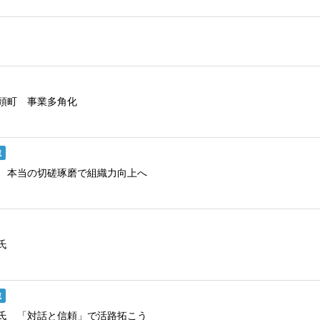
智頭町 事業多角化
載
 本当の切磋琢磨で組織力向上へ
氏
載
氏 「対話と信頼」で活路拓こう