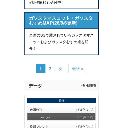
※制作依頼も受付中！
ガソスタマスコット・ガソスタ
むすめMAP(26/8/6更新)
全国のSSで愛されているガソスタマス
コットおよびガソスタむすめ達を紹
介！
ペ
ー
カ
1
Page
2
次
次 ›
最
最終 »
ジ
レ
ペ
終
送
ン
ー
ペ
り
ト
ジ
ー
データ
-月-日現在
ペ
ジ
ー
ジ
原油
米国WTI
(ドル/バレル)
--
.--
-.--
(前日比)
欧州ブレント
(ドル/バレル)