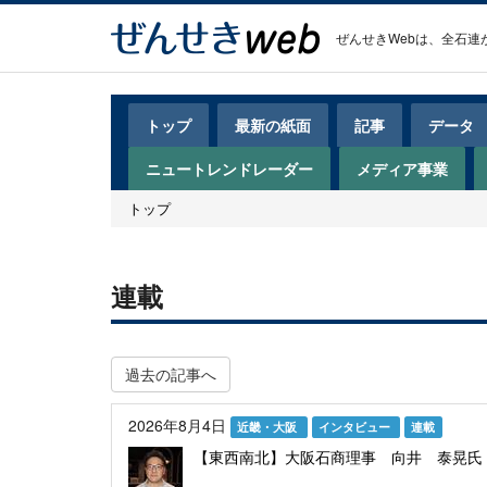
メ
User
イ
account
ぜんせきWeb
ン
menu
コ
ン
テ
トップ
最新の紙面
記事
データ
ン
ツ
ニュートレンドレーダー
メディア事業
に
移
トップ
動
連載
過去の記事へ
2026年8月4日
近畿・大阪
インタビュー
連載
【東西南北】大阪石商理事 向井 泰晃氏