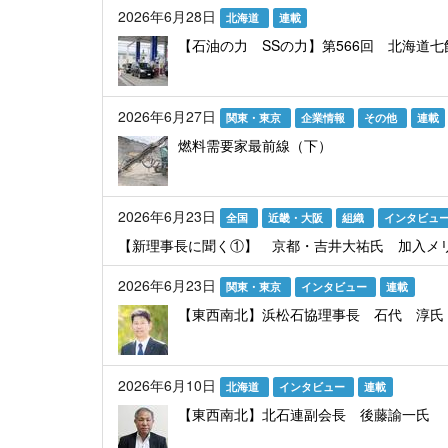
2026年6月28日
北海道
連載
【石油の力 SSの力】第566回 北海道
2026年6月27日
関東・東京
企業情報
その他
連載
燃料需要家最前線（下）
2026年6月23日
全国
近畿・大阪
組織
インタビュ
【新理事長に聞く①】 京都・吉井大祐氏 加入メ
2026年6月23日
関東・東京
インタビュー
連載
【東西南北】浜松石協理事長 石代 淳氏
2026年6月10日
北海道
インタビュー
連載
【東西南北】北石連副会長 後藤諭一氏