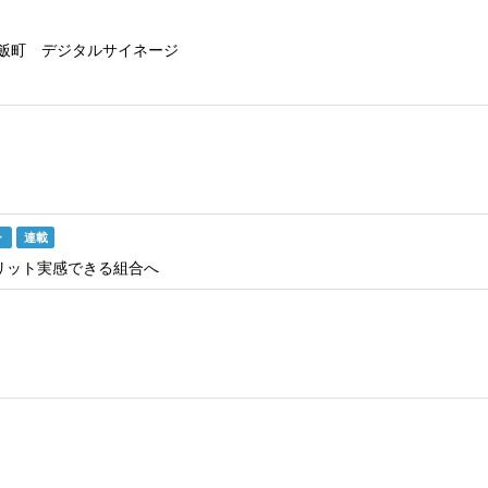
七飯町 デジタルサイネージ
ー
連載
リット実感できる組合へ