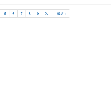
age
Page
5
Page
6
Page
7
Page
8
Page
9
次
次 ›
最
最終 »
ペ
終
ー
ペ
ジ
ー
ジ