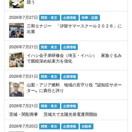
競う
2026年7月27日
関東・東京
企業情報
時事・話題
三和エナジー 「汐留サマースクール２０２６」に
出展
2026年7月21日
関東・東京
企業情報
イハシ会子弟研修会（埼玉・イハシ） 家族ぐるみ
で親睦深め結束力を強化
2026年7月21日
関東・東京
企業情報
山梨・アジア燃料 地域の見守り役〝認知症サポー
ター〟に責任と誇り
2026年7月21日
関東・東京
企業情報
茨城・関彰商事 茨城大で太陽光発電運用開始
2026年7月20日
関東・東京
企業情報
自動車