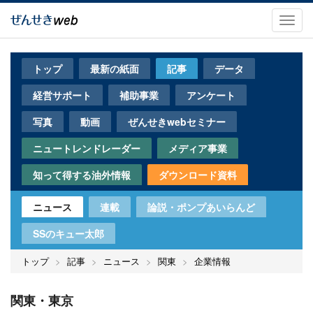
メ
イ
Toggl
ン
navig
コ
ン
トップ
最新の紙面
記事
データ
テ
ン
経営サポート
補助事業
アンケート
ツ
に
写真
動画
ぜんせきwebセミナー
移
動
ニュートレンドレーダー
メディア事業
知って得する油外情報
ダウンロード資料
ニュース
連載
論説・ポンプあいらんど
SSのキュー太郎
トップ
記事
ニュース
関東
企業情報
関東・東京