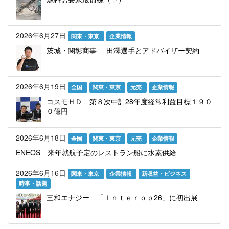
2026年6月27日
関東・東京
企業情報
茨城・関彰商事 田澤選手とアドバイザー契約
2026年6月19日
全国
関東・東京
元売
企業情報
コスモＨＤ 第８次中計28年度経常利益目標１９０
０億円
2026年6月18日
全国
関東・東京
元売
企業情報
ENEOS 来年就航予定のレストラン船に水素供給
2026年6月16日
関東・東京
企業情報
新収益・ビジネス
時事・話題
三和エナジー 「Ｉｎｔｅｒｏｐ26」に初出展