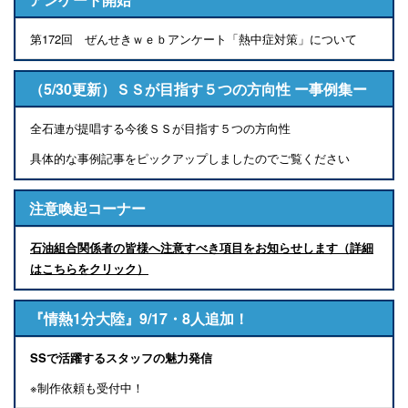
第172回 ぜんせきｗｅｂアンケート「熱中症対策」について
（5/30更新）ＳＳが目指す５つの方向性 ー事例集ー
全石連が提唱する今後ＳＳが目指す５つの方向性
具体的な事例記事をピックアップしましたのでご覧ください
注意喚起コーナー
石油組合関係者の皆様へ注意すべき項目をお知らせします（詳細
はこちらをクリック）
『情熱1分大陸』9/17・8人追加！
SSで活躍するスタッフの魅力発信
※制作依頼も受付中！