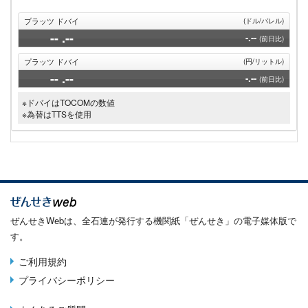
プラッツ ドバイ
(ドル/バレル)
--
.--
-.--
(前日比)
プラッツ ドバイ
(円/リットル)
--
.--
-.--
(前日比)
※ドバイはTOCOMの数値
※為替はTTSを使用
ぜんせきWebは、全石連が発行する機関紙「ぜんせき」の電子媒体版で
す。
ご利用規約
Terms
プライバシーポリシー
menu