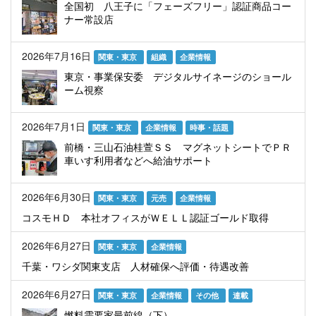
全国初 八王子に「フェーズフリー」認証商品コー
ナー常設店
2026年7月16日
関東・東京
組織
企業情報
東京・事業保安委 デジタルサイネージのショール
ーム視察
2026年7月1日
関東・東京
企業情報
時事・話題
前橋・三山石油桂萱ＳＳ マグネットシートでＰＲ
車いす利用者などへ給油サポート
2026年6月30日
関東・東京
元売
企業情報
コスモＨＤ 本社オフィスがＷＥＬＬ認証ゴールド取得
2026年6月27日
関東・東京
企業情報
千葉・ワシダ関東支店 人材確保へ評価・待遇改善
2026年6月27日
関東・東京
企業情報
その他
連載
燃料需要家最前線（下）