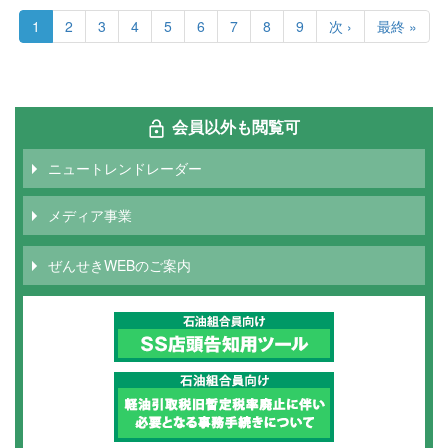
ペ
ー
カ
1
Page
2
Page
3
Page
4
Page
5
Page
6
Page
7
Page
8
Page
9
次
次 ›
最
最終 »
ジ
レ
ペ
終
送
ン
ー
ペ
り
ト
ジ
ー
ペ
ジ
ー
会員以外も閲覧可
ジ
ニュートレンドレーダー
メディア事業
ぜんせきWEBのご案内