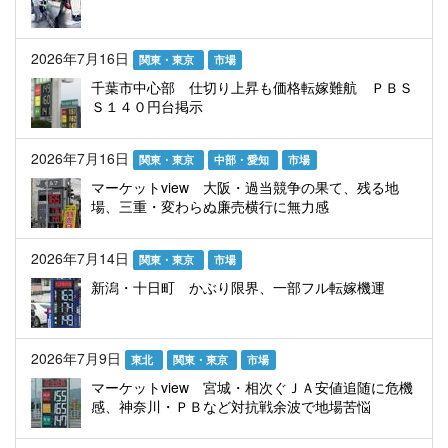
2026年7月16日
関東・東京
市場
千葉市中心部 仕切り上昇も価格転嫁難航 ＰＢＳ
Ｓ１４０円台掲示
2026年7月16日
関東・東京
中部・愛知
市場
マーケットview 大阪・過当競争の果て、残る地
場、三重・変わらぬ廉売横行に無力感
2026年7月14日
関東・東京
市場
新潟・十日町 かぶり限界、一部フル転嫁機運
2026年7月9日
東北
関東・東京
市場
マーケットview 宮城・相次ぐＪＡ安値追随に危機
感、神奈川・ＰＢなど対抗戦余波で地場苦悩