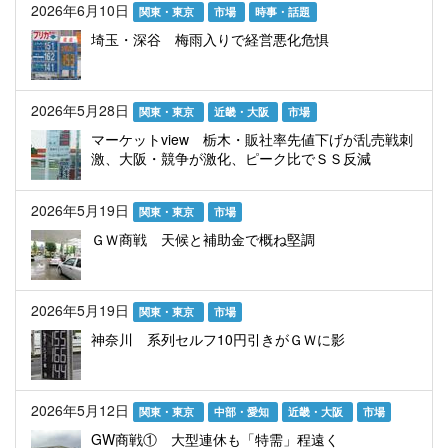
2026年6月10日
関東・東京
市場
時事・話題
埼玉・深谷 梅雨入りで経営悪化危惧
2026年5月28日
関東・東京
近畿・大阪
市場
マーケットview 栃木・販社率先値下げが乱売戦刺
激、大阪・競争が激化、ピーク比でＳＳ反減
2026年5月19日
関東・東京
市場
ＧＷ商戦 天候と補助金で概ね堅調
2026年5月19日
関東・東京
市場
神奈川 系列セルフ10円引きがＧＷに影
2026年5月12日
関東・東京
中部・愛知
近畿・大阪
市場
GW商戦① 大型連休も「特需」程遠く