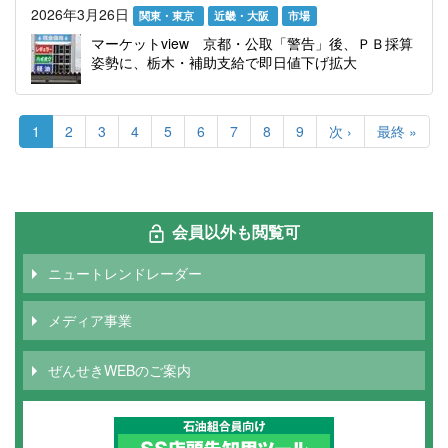
2026年3月26日
関東・東京
近畿・大阪
市場
マーケットview 京都・公取「警告」後、ＰＢ採算
姿勢に、栃木・補助支給で即日値下げ拡大
ペ
ー
カ
1
Page
2
Page
3
Page
4
Page
5
Page
6
Page
7
Page
8
Page
9
次
次 ›
最
最終 »
ジ
レ
ペ
終
送
ン
ー
ペ
り
ト
ジ
ー
ペ
ジ
ー
会員以外も閲覧可
ジ
ニュートレンドレーダー
メディア事業
ぜんせきWEBのご案内