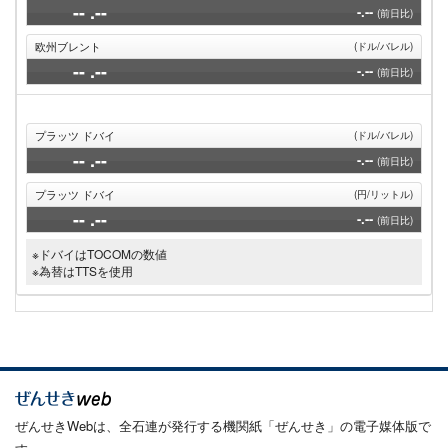
--
.--
-.--
(前日比)
欧州ブレント
(ドル/バレル)
--
.--
-.--
(前日比)
プラッツ ドバイ
(ドル/バレル)
--
.--
-.--
(前日比)
プラッツ ドバイ
(円/リットル)
--
.--
-.--
(前日比)
※ドバイはTOCOMの数値
※為替はTTSを使用
ぜんせきWebは、全石連が発行する機関紙「ぜんせき」の電子媒体版で