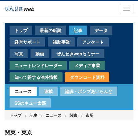
メ
イ
Toggl
ン
navig
コ
ン
トップ
最新の紙面
記事
データ
テ
ン
経営サポート
補助事業
アンケート
ツ
に
写真
動画
ぜんせきwebセミナー
移
動
ニュートレンドレーダー
メディア事業
知って得する油外情報
ダウンロード資料
ニュース
連載
論説・ポンプあいらんど
SSのキュー太郎
トップ
記事
ニュース
関東
市場
関東・東京