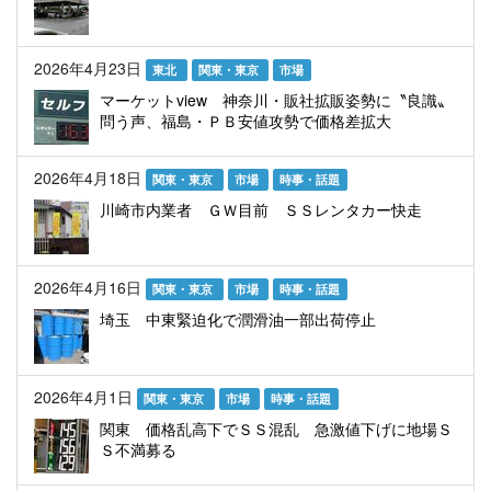
2026年4月23日
東北
関東・東京
市場
マーケットview 神奈川・販社拡販姿勢に〝良識〟
問う声、福島・ＰＢ安値攻勢で価格差拡大
2026年4月18日
関東・東京
市場
時事・話題
川崎市内業者 ＧＷ目前 ＳＳレンタカー快走
2026年4月16日
関東・東京
市場
時事・話題
埼玉 中東緊迫化で潤滑油一部出荷停止
2026年4月1日
関東・東京
市場
時事・話題
関東 価格乱高下でＳＳ混乱 急激値下げに地場Ｓ
Ｓ不満募る