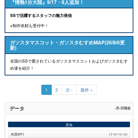
『情熱1分大陸』9/17・8人追加！
SSで活躍するスタッフの魅力発信
※制作依頼も受付中！
ガソスタマスコット・ガソスタむすめMAP(26/8/6更
新)
全国のSSで愛されているガソスタマスコットおよびガソスタむす
め達を紹介！
ペ
ー
カ
1
Page
2
次
次 ›
最
最終 »
ジ
レ
ペ
終
送
ン
ー
ペ
り
ト
ジ
ー
データ
-月-日現在
ペ
ジ
ー
ジ
原油
米国WTI
(ドル/バレル)