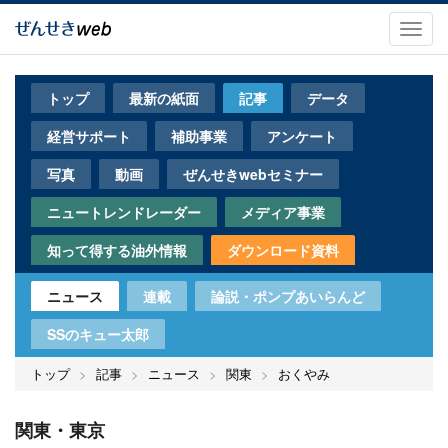
メ
イ
Toggl
ン
navig
コ
ン
トップ
最新の紙面
記事
データ
テ
ン
経営サポート
補助事業
アンケート
ツ
に
写真
動画
ぜんせきwebセミナー
移
動
ニュートレンドレーダー
メディア事業
知って得する油外情報
ダウンロード資料
ニュース
連載
論説・ポンプあいらんど
SSのキュー太郎
トップ
記事
ニュース
関東
おくやみ
関東・東京