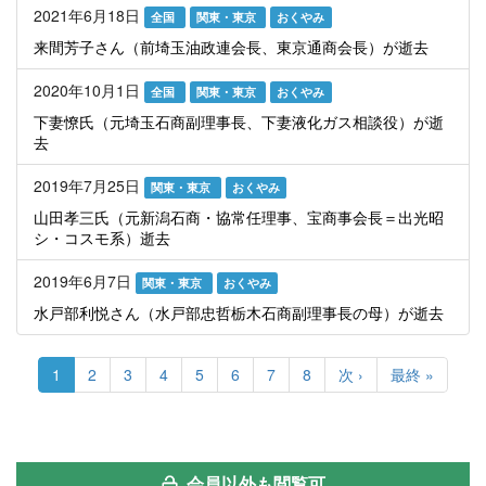
2021年6月18日
全国
関東・東京
おくやみ
来間芳子さん（前埼玉油政連会長、東京通商会長）が逝去
2020年10月1日
全国
関東・東京
おくやみ
下妻憭氏（元埼玉石商副理事長、下妻液化ガス相談役）が逝
去
2019年7月25日
関東・東京
おくやみ
山田孝三氏（元新潟石商・協常任理事、宝商事会長＝出光昭
シ・コスモ系）逝去
2019年6月7日
関東・東京
おくやみ
水戸部利悦さん（水戸部忠哲栃木石商副理事長の母）が逝去
ペ
ー
カ
1
Page
2
Page
3
Page
4
Page
5
Page
6
Page
7
Page
8
次
次 ›
最
最終 »
ジ
レ
ペ
終
送
ン
ー
ペ
り
ト
ジ
ー
ペ
ジ
ー
会員以外も閲覧可