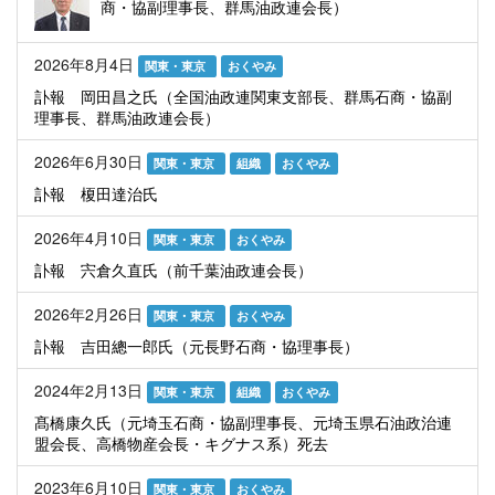
商・協副理事長、群馬油政連会長）
2026年8月4日
関東・東京
おくやみ
訃報 岡田昌之氏（全国油政連関東支部長、群馬石商・協副
理事長、群馬油政連会長）
2026年6月30日
関東・東京
組織
おくやみ
訃報 榎田達治氏
2026年4月10日
関東・東京
おくやみ
訃報 宍倉久直氏（前千葉油政連会長）
2026年2月26日
関東・東京
おくやみ
訃報 吉田總一郎氏（元長野石商・協理事長）
2024年2月13日
関東・東京
組織
おくやみ
髙橋康久氏（元埼玉石商・協副理事長、元埼玉県石油政治連
盟会長、高橋物産会長・キグナス系）死去
2023年6月10日
関東・東京
おくやみ