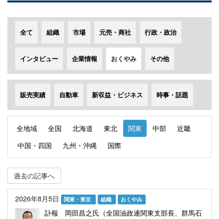
全て
組織
市場
元売・商社
行政・政治
インタビュー
企業情報
おくやみ
その他
販売実績
自動車
新収益・ビジネス
時事・話題
全地域
全国
北海道
東北
関東
中部
近畿
中国・四国
九州・沖縄
国際
過去の記事へ
2026年8月5日
関東・東京
組織
おくやみ
訃報 岡田昌之氏（全国油政連関東支部長、群馬石