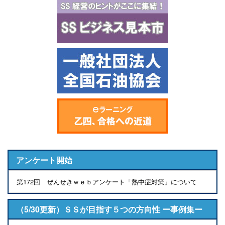
アンケート開始
第172回 ぜんせきｗｅｂアンケート「熱中症対策」について
（5/30更新）ＳＳが目指す５つの方向性 ー事例集ー