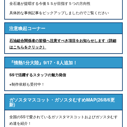
全石連が提唱する今後ＳＳが目指す５つの方向性
具体的な事例記事をピックアップしましたのでご覧ください
注意喚起コーナー
石油組合関係者の皆様へ注意すべき項目をお知らせします（詳細
はこちらをクリック）
『情熱1分大陸』9/17・8人追加！
SSで活躍するスタッフの魅力発信
※制作依頼も受付中！
ガソスタマスコット・ガソスタむすめMAP(26/8/6更
新)
全国のSSで愛されているガソスタマスコットおよびガソスタむす
め達を紹介！