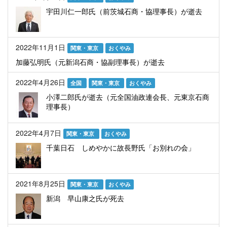
宇田川仁一郎氏（前茨城石商・協理事長）が逝去
2022年11月1日
関東・東京
おくやみ
加藤弘明氏（元新潟石商・協副理事長）が逝去
2022年4月26日
全国
関東・東京
おくやみ
小澤二郎氏が逝去（元全国油政連会長、元東京石商
理事長）
2022年4月7日
関東・東京
おくやみ
千葉日石 しめやかに故長野氏「お別れの会」
2021年8月25日
関東・東京
おくやみ
新潟 早山康之氏が死去