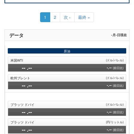
ペ
ー
カ
1
Page
2
次
次 ›
最
最終 »
ジ
レ
ペ
終
送
ン
ー
ペ
り
ト
ジ
ー
データ
-月-日現在
ペ
ジ
ー
ジ
原油
米国WTI
(ドル/バレル)
--
.--
-.--
(前日比)
欧州ブレント
(ドル/バレル)
--
.--
-.--
(前日比)
プラッツ ドバイ
(ドル/バレル)
--
.--
-.--
(前日比)
プラッツ ドバイ
(円/リットル)
--
.--
-.--
(前日比)