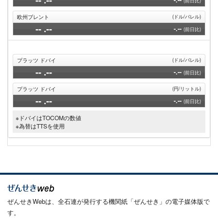
(前日比)
欧州ブレント
(ドル/バレル)
--
.--
-.--
(前日比)
プラッツ ドバイ
(ドル/バレル)
--
.--
-.--
(前日比)
プラッツ ドバイ
(円/リットル)
--
.--
-.--
(前日比)
※ドバイはTOCOMの数値
※為替はTTSを使用
ぜんせきWebは、全石連が発行する機関紙「ぜんせき」の電子媒体版で
す。