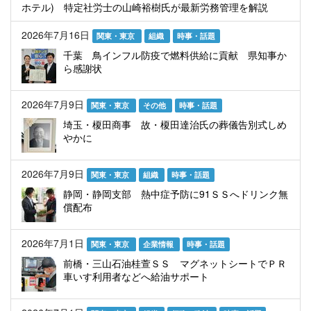
ホテル) 特定社労士の山崎裕樹氏が最新労務管理を解説
2026年7月16日
関東・東京
組織
時事・話題
千葉 鳥インフル防疫で燃料供給に貢献 県知事か
ら感謝状
2026年7月9日
関東・東京
その他
時事・話題
埼玉・榎田商事 故・榎田達治氏の葬儀告別式しめ
やかに
2026年7月9日
関東・東京
組織
時事・話題
静岡・静岡支部 熱中症予防に91ＳＳへドリンク無
償配布
2026年7月1日
関東・東京
企業情報
時事・話題
前橋・三山石油桂萱ＳＳ マグネットシートでＰＲ
車いす利用者などへ給油サポート