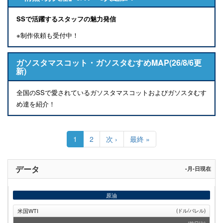
SSで活躍するスタッフの魅力発信
※制作依頼も受付中！
ガソスタマスコット・ガソスタむすめMAP(26/8/6更
新)
全国のSSで愛されているガソスタマスコットおよびガソスタむす
め達を紹介！
ペ
ー
カ
1
Page
2
次
次 ›
最
最終 »
ジ
レ
ペ
終
送
ン
ー
ペ
り
ト
ジ
ー
データ
-月-日現在
ペ
ジ
ー
ジ
原油
米国WTI
(ドル/バレル)
--
.--
-.--