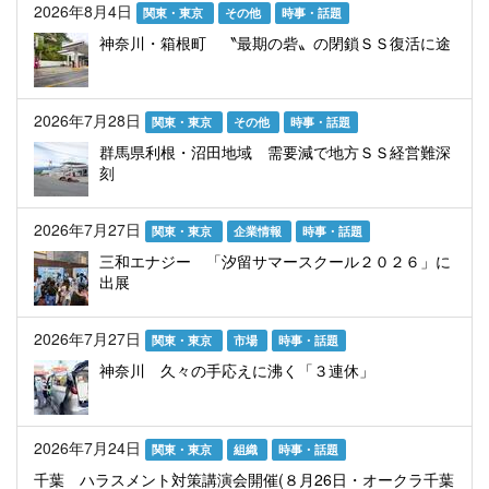
2026年8月4日
関東・東京
その他
時事・話題
神奈川・箱根町 〝最期の砦〟の閉鎖ＳＳ復活に途
2026年7月28日
関東・東京
その他
時事・話題
群馬県利根・沼田地域 需要減で地方ＳＳ経営難深
刻
2026年7月27日
関東・東京
企業情報
時事・話題
三和エナジー 「汐留サマースクール２０２６」に
出展
2026年7月27日
関東・東京
市場
時事・話題
神奈川 久々の手応えに沸く「３連休」
2026年7月24日
関東・東京
組織
時事・話題
千葉 ハラスメント対策講演会開催(８月26日・オークラ千葉