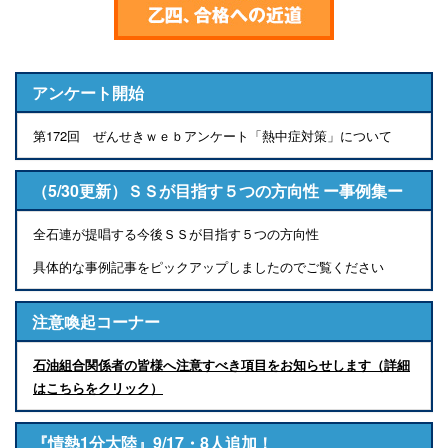
アンケート開始
第172回 ぜんせきｗｅｂアンケート「熱中症対策」について
（5/30更新）ＳＳが目指す５つの方向性 ー事例集ー
全石連が提唱する今後ＳＳが目指す５つの方向性
具体的な事例記事をピックアップしましたのでご覧ください
注意喚起コーナー
石油組合関係者の皆様へ注意すべき項目をお知らせします（詳細
はこちらをクリック）
『情熱1分大陸』9/17・8人追加！