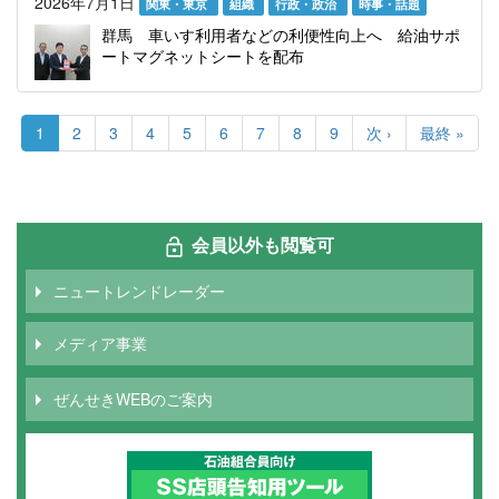
2026年7月1日
関東・東京
組織
行政・政治
時事・話題
群馬 車いす利用者などの利便性向上へ 給油サポ
ートマグネットシートを配布
ペ
ー
カ
1
Page
2
Page
3
Page
4
Page
5
Page
6
Page
7
Page
8
Page
9
次
次 ›
最
最終 »
ジ
レ
ペ
終
送
ン
ー
ペ
り
ト
ジ
ー
ペ
ジ
ー
会員以外も閲覧可
ジ
ニュートレンドレーダー
メディア事業
ぜんせきWEBのご案内