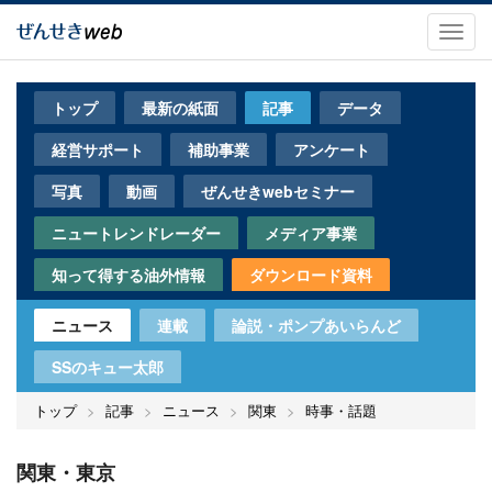
メ
イ
Toggl
ン
navig
コ
ン
トップ
最新の紙面
記事
データ
テ
ン
経営サポート
補助事業
アンケート
ツ
に
写真
動画
ぜんせきwebセミナー
移
動
ニュートレンドレーダー
メディア事業
知って得する油外情報
ダウンロード資料
ニュース
連載
論説・ポンプあいらんど
SSのキュー太郎
トップ
記事
ニュース
関東
時事・話題
関東・東京